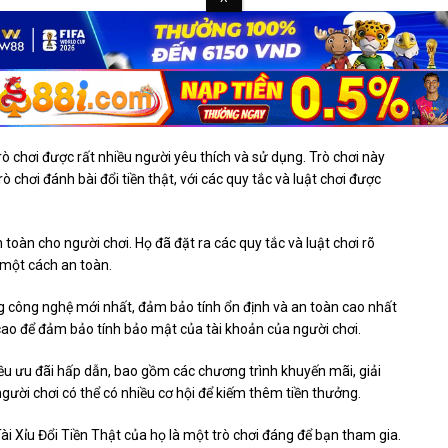
ài Xỉu Đổi Tiền Thật của Nhà
ò chơi được rất nhiều người yêu thích và sử dụng. Trò chơi này
ò chơi đánh bài đổi tiền thật, với các quy tắc và luật chơi được
toàn cho người chơi. Họ đã đặt ra các quy tắc và luật chơi rõ
i một cách an toàn.
 công nghệ mới nhất, đảm bảo tính ổn định và an toàn cao nhất
cao để đảm bảo tính bảo mật của tài khoản của người chơi.
ều ưu đãi hấp dẫn, bao gồm các chương trình khuyến mãi, giải
gười chơi có thể có nhiều cơ hội để kiếm thêm tiền thưởng.
ài Xỉu Đổi Tiền Thật của họ là một trò chơi đáng để bạn tham gia.