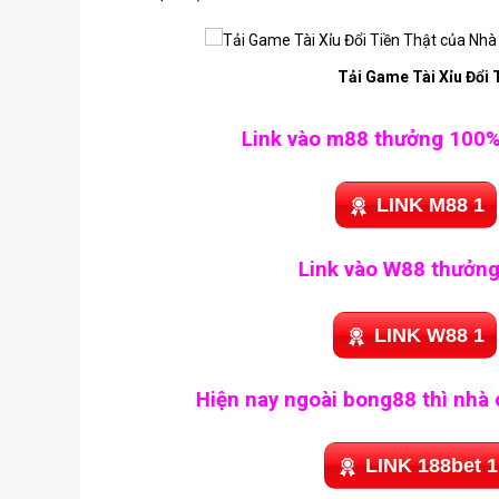
Tải Game Tài Xỉu Đổi 
Link vào m88 thưởng 100% 
LINK M88 1
Link vào W88 thưởng 
LINK W88 1
Hiện nay ngoài bong88 thì nhà 
LINK 188bet 1