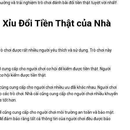
ng và trải nghiệm trò chơi đánh bài đổi tiền thật tuyệt vời nhất!
i Xỉu Đổi Tiền Thật của Nhà
ò chơi được rất nhiều người yêu thích và sử dụng. Trò chơi này
 cung cấp cho người chơi cơ hội để kiếm được tiền thật. Người
cơ hội kiếm được tiền thật.
cũng cung cấp cho người chơi nhiều ưu đãi khác nhau. Người chơi
 các trò chơi. Nhà cái cũng cung cấp cho người chơi nhiều khuyến
 tốt hơn.
8 cũng cung cấp cho người chơi môi trường an toàn và bảo mật.
ể đảm bảo rằng tất cả thông tin của người chơi đều được bảo