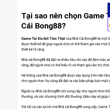
Tại sao nên chọn Game T
Cái Bong88?
Game Tài Xỉu Đổi Tiền Thật
của Nhà Cái Bong88 là một tr
được thiết kế để giúp người chơi có thể tham gia vào một tr
thiết kế rõ ràng.
Nhà cái Bong88 đã đặt ra nhiều tiêu chí cao để đảm bảo an 
ràng, để người chơi có thể hiểu rõ và tham gia vào trò chơ
Hệ thống của Nhà cái Bong88 được xây dựng trên nền tảng
cho người chơi. Họ cũng đã đặt ra các biện pháp bảo mật 
Ngoài ra, Nhà cái Bong88 còn cung cấp cho người chơi nhi
thưởng, và các chương trình đổi thưởng. Điều này sẽ giúp n
Với tất cả các lợi ích mà Nhà cái Bong88 cung cấp, Game T