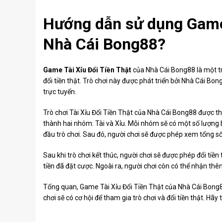
Hướng dẫn sử dụng Game 
Nhà Cái Bong88?
Game Tài Xỉu Đổi Tiền Thật
của Nhà Cái Bong88 là một trò
đổi tiền thật. Trò chơi này được phát triển bởi Nhà Cái B
trực tuyến.
Trò chơi Tài Xỉu Đổi Tiền Thật của Nhà Cái Bong88 được thi
thành hai nhóm: Tài và Xỉu. Mỗi nhóm sẽ có một số lượng 
đầu trò chơi. Sau đó, người chơi sẽ được phép xem tổng s
Sau khi trò chơi kết thúc, người chơi sẽ được phép đổi tiề
tiền đã đặt cược. Ngoài ra, người chơi còn có thể nhận th
Tổng quan, Game Tài Xỉu Đổi Tiền Thật của Nhà Cái Bong88 
chơi sẽ có cơ hội để tham gia trò chơi và đổi tiền thật. Hã