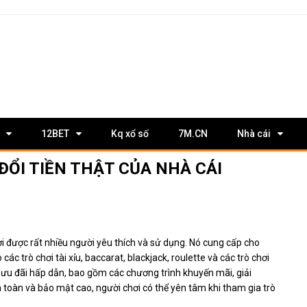
12BET
Kq xổ số
7M.CN
Nhà cái
 ĐỔI TIỀN THẬT CỦA NHÀ CÁI
ơi được rất nhiều người yêu thích và sử dụng. Nó cung cấp cho
ác trò chơi tài xỉu, baccarat, blackjack, roulette và các trò chơi
ưu đãi hấp dẫn, bao gồm các chương trình khuyến mãi, giải
 toàn và bảo mật cao, người chơi có thể yên tâm khi tham gia trò