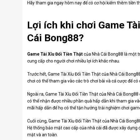
Hãy tham gia ngay hôm nay để có cơ hội kiếm thêm tiền thưở
Lợi ích khi chơi Game Tà
Cái Bong88?
Game Tài Xỉu Đổi Tiền Thật
của Nhà Cái Bong88 là một tr
cung cấp cho người chơi nhiều lợi ích khác nhau.
Trước hết, Game Tài Xỉu Đổi Tiền Thật của Nhà Cái Bong88
chơi có thể tham gia vào các trò chơi bài và cá cược để có 
Ngoài ra, Game Tài Xỉu Đổi Tiền Thật của Nhà Cái Bong88 
có thể nhận được nhiều phần quà hấp dẫn khi tham gia vào
mãi hấp dẫn để họ có thể tận hưởng trải nghiệm chơi game
Cuối cùng, Game Tài Xỉu Đổi Tiền Thật của Nhà Cái Bong8
Hệ thống bảo mật cao cấp của nhà cái đã được xây dựng đ
mật và an toàn.