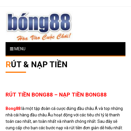
Skip
to
content
BONG88
MENU
RÚT & NẠP TIỀN
RÚT TIỀN BONG88 – NẠP TIỀN BONG88
Bong88
là một tập đoàn cá cược đứng đầu châu Á và top những
nhà cái hàng đầu châu Âu hoạt động với các tiêu chí tỷ lệ thanh
toán cao nhất, an toàn nhất và nhanh chóng nhất. Sau đây sẽ
cung cấp cho bạn các bước nạp và rút tiền đơn giản dễ hiểu nhất: