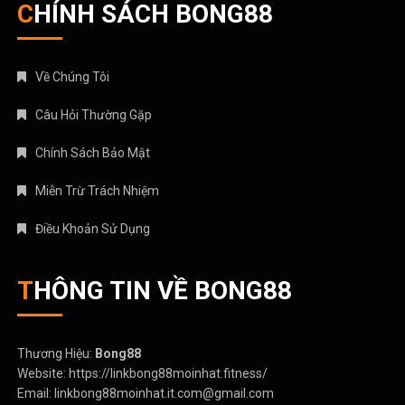
CHÍNH SÁCH BONG88
Về Chúng Tôi
Câu Hỏi Thường Gặp
Chính Sách Bảo Mật
Miễn Trừ Trách Nhiệm
Điều Khoản Sử Dụng
THÔNG TIN VỀ BONG88
Thương Hiệu:
Bong88
Website:
https://linkbong88moinhat.fitness/
Email:
linkbong88moinhat.it.com@gmail.com