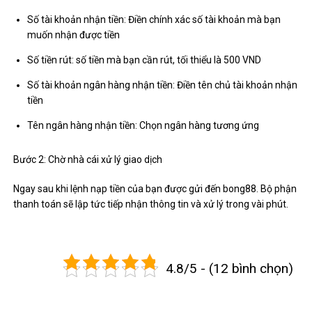
Số tài khoản nhận tiền: Điền chính xác số tài khoản mà bạn
muốn nhận được tiền
Số tiền rút: số tiền mà bạn cần rút, tối thiểu là 500 VND
Số tài khoản ngân hàng nhận tiền: Điền tên chủ tài khoản nhận
tiền
Tên ngân hàng nhận tiền: Chọn ngân hàng tương ứng
Bước 2: Chờ nhà cái xử lý giao dịch
Ngay sau khi lệnh nạp tiền của bạn được gửi đến bong88. Bộ phận
thanh toán sẽ lập tức tiếp nhận thông tin và xử lý trong vài phút.
4.8/5 - (12 bình chọn)