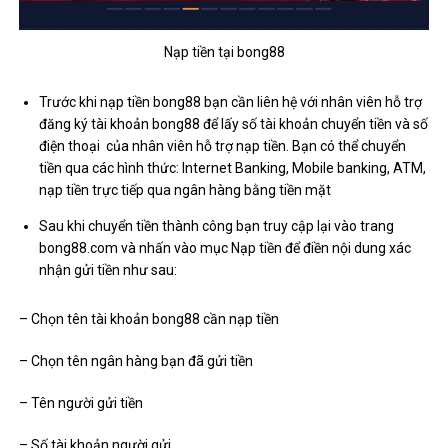
Nạp tiền tại bong88
Trước khi nạp tiền bong88 bạn cần liên hệ với nhân viên hỗ trợ
đăng ký tài khoản bong88 để lấy số tài khoản chuyển tiền và số
điện thoại của nhân viên hỗ trợ nạp tiền. Bạn có thể chuyển
tiền qua các hình thức: Internet Banking, Mobile banking, ATM,
nạp tiền trực tiếp qua ngân hàng bằng tiền mặt
Sau khi chuyển tiền thành công bạn truy cập lại vào trang
bong88.com và nhấn vào mục Nạp tiền để điền nội dung xác
nhận gửi tiền như sau:
– Chọn tên tài khoản bong88 cần nạp tiền
– Chọn tên ngân hàng bạn đã gửi tiền
– Tên người gửi tiền
– Số tài khoản người gửi