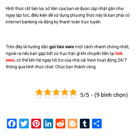
Hình thức rất tiện lợi, số tiền của bạn sẽ được cập nhật gần như
ngay lập tức, điều kiện để sử dụng phương thức này là bạn phải có
internet banking và đăng ký thanh toán trực tuyến.
Trên đây là hướng dẫn
gửi tiền vwin
một cách nhanh chóng nhất,
ngoài ra nếu bạn gặp bất cứ trục trặc gì khi chuyển tiền tại
link
vwin
, có thể liên hệ ngay hỗ trợ của nhà cái Vwin hoạt động 24/7
thông qua hình thức chat. Chúc bạn thành công.
5/5 - (9 bình chọn)
Facebook
Twitter
Pinterest
LinkedIn
Reddit
Blogger
Tumblr
Share