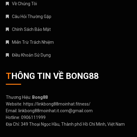
Về Chúng Tôi
Câu Hỏi Thường Gặp
Chính Sách Bảo Mật
Miễn Trừ Trách Nhiệm
Điều Khoản Sử Dụng
THÔNG TIN VỀ BONG88
Thương Hiệu:
Bong88
Website:
https://linkbong88moinhat.fitness/
Email:
linkbong88moinhat.it.com@gmail.com
Hotline: 0906111999
Địa Chỉ: 349 Thoại Ngọc Hầu, Thành phố Hồ Chí Minh, Việt Nam