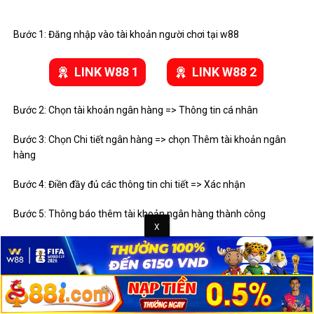
Bước 1: Đăng nhập vào tài khoản người chơi tại w88
LINK W88 1
LINK W88 2
Bước 2: Chọn tài khoản ngân hàng => Thông tin cá nhân
Bước 3: Chọn Chi tiết ngân hàng => chọn Thêm tài khoản ngân
hàng
Bước 4: Điền đầy đủ các thông tin chi tiết => Xác nhận
Bước 5: Thông báo thêm tài khoản ngân hàng thành công
Bước 6: Xác minh tài khoản w88 yêu cầu
Bước 7: Khi tiền đã được chuyển từ các tài khoản phụ về tài khoản
chính => chọn Quỹ $ => chọn Rút tiền