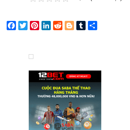
Facebook
Twitter
Pinterest
LinkedIn
Reddit
Blogger
Tumblr
Share