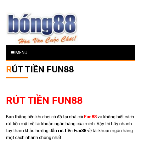
Skip
to
content
BONG88
MENU
RÚT TIỀN FUN88
RÚT TIỀN FUN88
Bạn thắng tiền khi chơi cá độ tại nhà cái
Fun88
và không biết cách
rút tiền mặt về tài khoản ngân hàng của mình. Vậy thì hãy nhanh
tay tham khảo hướng dẫn
rút tiền Fun88
về tài khoản ngân hàng
một cách nhanh chóng nhất.