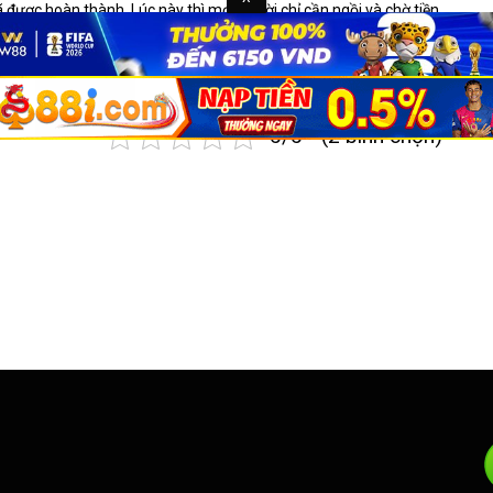
 được hoàn thành. Lúc này thì mọi người chỉ cần ngồi và chờ tiền
ng và sẽ có thật nhiều tiền để rút tại
link vwin
này nhé!
5/5 - (2 bình chọn)
r
are