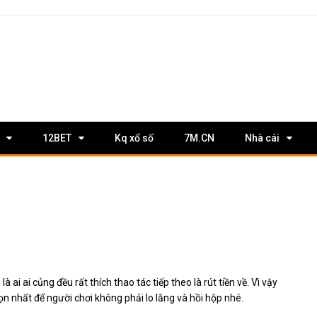
12BET
Kq xổ số
7M.CN
Nhà cái
 ai ai củng đều rất thích thao tác tiếp theo là rút tiền về. Vì vậy
 nhất để người chơi không phải lo lắng và hồi hộp nhé.