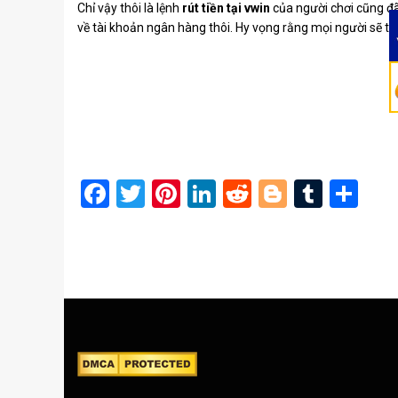
Chỉ vậy thôi là lệnh
rút tiền tại vwin
của người chơi cũng đã
về tài khoản ngân hàng thôi. Hy vọng rằng mọi người sẽ thắ
Facebook
Twitter
Pinterest
LinkedIn
Reddit
Blogger
Tumbl
Sh