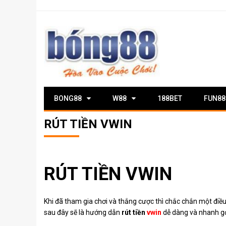
Skip
to
content
BONG88
BONG88
W88
188BET
FUN88
RÚT TIỀN VWIN
RÚT TIỀN VWIN
Khi đã tham gia chơi và thắng cược thì chắc chắn một điều là
sau đây sẽ là hướng dẫn
rút tiền
vwin
dễ dàng và nhanh gọn