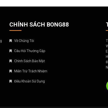
CHÍNH SÁCH BONG88
ng
Về Chúng Tôi
T
W
Câu Hỏi Thường Gặp
E
H
Chính Sách Bảo Mật
Đ
Miễn Trừ Trách Nhiệm
Điều Khoản Sử Dụng