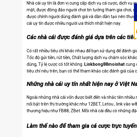
Nhà cái uy tín là đơn vị cung cấp dịch vụ cá cược, dịch vụ gi
mặt, được đông đảo người chơi tin tưởng tham gia chơi, sử
được chính người dùng đánh giá và dần dần tạo nên thươn
cái uy tín được nhiều người ưa thích nhất hiện nay.
Các nhà cái được đánh giá dựa trên các tiêu
Có rất nhiều tiêu chí khác nhau để bạn sử dụng để đánh gi
Tốc độ gửi tiền, rút tiền, Chất lượng dịch vụ chăm sóc khác
dùng, Tỷ lệ cược có tốt không.
Linkbong88moinhat
cung c
tiêu chí nêu trên, bạn có thể tham khảo các đánh giá của 
Những nhà cái uy tín nhất hiện nay ở Việt 
Ngoài những nhà cái vốn được biết đến và nhắc tên nhiều 
nổi bật trên thị trường khác như 12BET, Letou ,
link vào w
thương hiệu như FB88, ZBet. Mỗi nhà cái đều có những đặ
Làm thế nào để tham gia cá cược trực tuyến