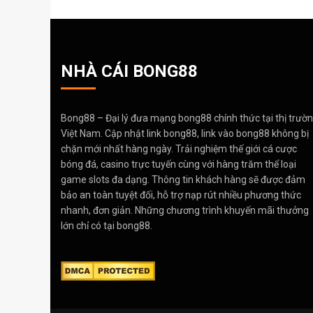
NHÀ CÁI BONG88
Bong88
– Đại lý đưa mạng bong88 chính thức tại thị trườ
Việt Nam. Cập nhật link bong88, link vào bong88 không bị
chặn mới nhất hàng ngày. Trải nghiệm thế giới cá cược
bóng đá, casino trực tuyến cùng với hàng trăm thể loại
game slots đa dạng. Thông tin khách hàng sẽ được đảm
bảo an toàn tuyệt đối, hỗ trợ nạp rút nhiều phương thức
nhanh, đơn giản. Những chương trình khuyến mãi thưởng
lớn chỉ có tại bong88.