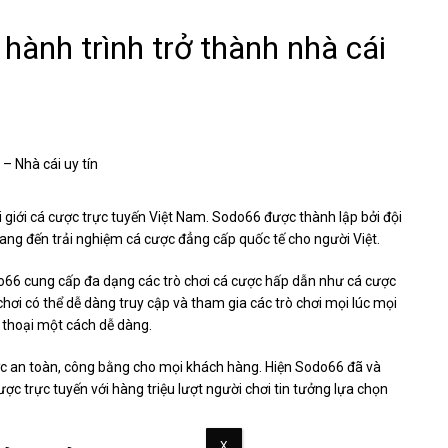
hành trình trở thành nhà cái
– Nhà cái uy tín
 giới cá cược trực tuyến Việt Nam. Sodo66 được thành lập bởi đội
ang đến trải nghiệm cá cược đẳng cấp quốc tế cho người Việt.
odo66 cung cấp đa dạng các trò chơi cá cược hấp dẫn như cá cược
hơi có thể dễ dàng truy cập và tham gia các trò chơi mọi lúc mọi
 thoại một cách dễ dàng.
 an toàn, công bằng cho mọi khách hàng. Hiện Sodo66 đã và
ợc trực tuyến với hàng triệu lượt người chơi tin tưởng lựa chọn