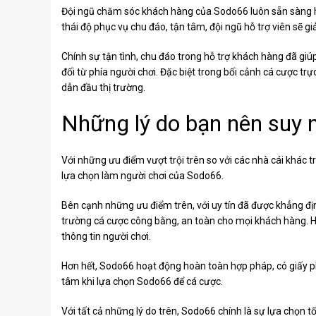
Đội ngũ chăm sóc khách hàng của Sodo66 luôn sẵn sàng hỗ 
thái độ phục vụ chu đáo, tận tâm, đội ngũ hỗ trợ viên sẽ 
Chính sự tận tình, chu đáo trong hỗ trợ khách hàng đã gi
đối từ phía người chơi. Đặc biệt trong bối cảnh cá cược t
dẫn đầu thị trường.
Những lý do bạn nên suy 
Với những ưu điểm vượt trội trên so với các nhà cái khác 
lựa chọn làm người chơi của Sodo66.
Bên cạnh những ưu điểm trên, với uy tín đã được khẳng 
trường cá cược công bằng, an toàn cho mọi khách hàng. H
thông tin người chơi.
Hơn hết, Sodo66 hoạt động hoàn toàn hợp pháp, có giấy ph
tâm khi lựa chọn Sodo66 để cá cược.
Với tất cả những lý do trên, Sodo66 chính là sự lựa chọn t