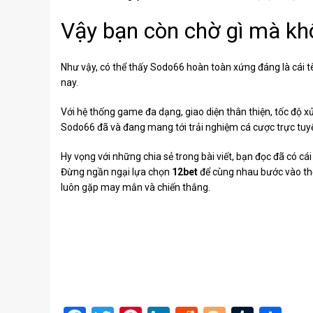
Vậy bạn còn chờ gì mà kh
Như vậy, có thể thấy Sodo66 hoàn toàn xứng đáng là cái tê
nay.
Với hệ thống game đa dạng, giao diện thân thiện, tốc độ x
Sodo66 đã và đang mang tới trải nghiệm cá cược trực tuyế
Hy vọng với những chia sẻ trong bài viết, bạn đọc đã có c
Đừng ngần ngại lựa chọn
12bet
để
cùng nhau bước vào thế
luôn gặp may mắn và chiến thắng.