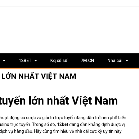
12BET
Kq xổ số
7M.CN
Nhà cái
 LỚN NHẤT VIỆT NAM
tuyến lớn nhất Việt Nam
oạt động cá cược và giải trí trực tuyến đang dần trở nên phổ biến
asino trực tuyến. Trong số đó,
12bet
đang dần khẳng định được vị
dịch vụ hàng đầu. Hãy cùng tìm hiểu về nhà cái cực kỳ uy tín này