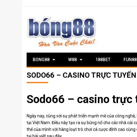
Skip
to
content
BONG88
BONG88
W88
188BET
FUN88
SODO66 – CASINO TRỰC TUYẾN
Sodo66 – casino trực 
Ngày nay, cùng với sự phát triển mạnh mẽ của công nghệ, h
tại Việt Nam. Điều này tạo ra sự bùng nổ cho các nhà cái c
thế của mình với hàng loạt trò chơi cá cược đỉnh cao cùng 
tại bài viết sau đây.