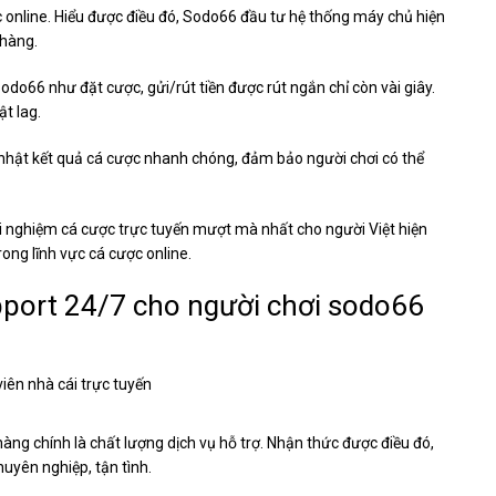
ợc online. Hiểu được điều đó, Sodo66 đầu tư hệ thống máy chủ hiện
 hàng.
Sodo66 như đặt cược, gửi/rút tiền được rút ngắn chỉ còn vài giây.
ật lag.
 nhật kết quả cá cược nhanh chóng, đảm bảo người chơi có thể
i nghiệm cá cược trực tuyến mượt mà nhất cho người Việt hiện
rong lĩnh vực cá cược online.
pport 24/7 cho người chơi sodo66
iên nhà cái trực tuyến
àng chính là chất lượng dịch vụ hỗ trợ. Nhận thức được điều đó,
yên nghiệp, tận tình.