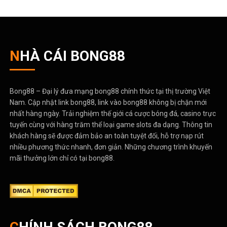
NHÀ CÁI BONG88
Bong88
– Đại lý đưa mạng bong88 chính thức tại thị trường Việt
Nam. Cập nhật link bong88, link vào bong88 không bị chặn mới
nhất hàng ngày. Trải nghiệm thế giới cá cược bóng đá, casino trực
tuyến cùng với hàng trăm thể loại game slots đa dạng. Thông tin
khách hàng sẽ được đảm bảo an toàn tuyệt đối, hỗ trợ nạp rút
nhiều phương thức nhanh, đơn giản. Những chương trình khuyến
mãi thưởng lớn chỉ có tại bong88.