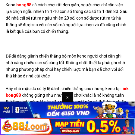
Keno
bong88
có cách chơi rất đơn giản, người chơi chỉ cần việc
lựa chọn ngẫu nhiên từ 1-10 con số trong các số từ 1 đến 80. Sau
đó nhà cái sẽ rút ra ngẫu nhiên 20 số, con số được rút ra từ hệ
thống sẽ được so với côn số mà người lựa chọn và đó cũng chính
là kết quả của bạn có chiến thắng.
Để dễ dàng giành chiến thắng bộ môn keno người chơi cần ghi
nhớ càng nhiều con số càng tốt. Không nhất thiết là phải ghi nhớ
những phương pháp chơi hay chiến lược mà bạn đã chơi với đối
thủ khác ở nhà cái khác.
Hãy nhớ mặc dù có tỷ lệ dành chiến thắng cao nhưng keno tại
link
bong88
không giống như những trò chơi khác là nó không tuân
thủ theo bất cứ một yêu cầu nghiêm ngặt nào có thể dành chiến
thắng.
https://www.youtube.com/watch?v=eBM6uaDgrOo