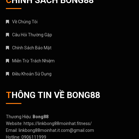
CHÍNH SÁCH BONG88
Về Chúng Tôi
Câu Hỏi Thường Gặp
Chính Sách Bảo Mật
Miễn Trừ Trách Nhiệm
Điều Khoản Sử Dụng
THÔNG TIN VỀ BONG88
Thương Hiệu:
Bong88
Website:
https://linkbong88moinhat.fitness/
Email:
linkbong88moinhat.it.com@gmail.com
Hotline: 0906111999