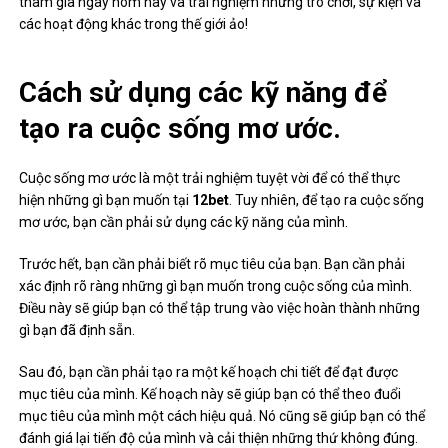
tham gia ngay hôm nay và trải nghiệm những trò chơi, sự kiện và
các hoạt động khác trong thế giới ảo!
Cách sử dụng các kỹ năng để
tạo ra cuộc sống mơ ước.
Cuộc sống mơ ước là một trải nghiệm tuyệt vời để có thể thực
hiện những gì bạn muốn tại
12bet
. Tuy nhiên, để tạo ra cuộc sống
mơ ước, bạn cần phải sử dụng các kỹ năng của mình.
Trước hết, bạn cần phải biết rõ mục tiêu của bạn. Bạn cần phải
xác định rõ ràng những gì bạn muốn trong cuộc sống của mình.
Điều này sẽ giúp bạn có thể tập trung vào việc hoàn thành những
gì bạn đã định sẵn.
Sau đó, bạn cần phải tạo ra một kế hoạch chi tiết để đạt được
mục tiêu của mình. Kế hoạch này sẽ giúp bạn có thể theo đuổi
mục tiêu của mình một cách hiệu quả. Nó cũng sẽ giúp bạn có thể
đánh giá lại tiến độ của mình và cải thiện những thứ không đúng.