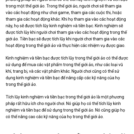
trong một thế giới ảo. Trong thế giới ảo, người chơi sẽ tham gia
vào các hoạt động như chơi game, tham gia các cuộc thi, hoặc
tham gia các hoạt động khác. Khi họ tham gia vào các hoạt động
này, họ sẽ được tích lũy kinh nghiệm và tiền bạc. Kinh nghiệm sẽ
được tích lũy khi người chơi tham gia vào các hoạt động trong thế
giới ảo. Tiền bạc sẽ được tích lũy khi người chơi tham gia vào các
hoạt động trong thế giới ảo và thực hiện các nhiệm vụ được giao.
Kinh nghiệm và tiền bạc được tích lũy trong thế giới ảo có thể được
sử dụng để mua các vật phẩm trong thế giới ảo, như các loại vũ
khí, trang bị, và các vật phẩm khác. Người chơi cũng có thể sử
dụng kinh nghiệm và tiền bạc để nâng cấp các kỹ năng của họ
trong thế giới ảo.
Tích lũy kinh nghiệm và tiền bạc trong thế giới ảo là một phương
pháp rất hữu ích cho người chơi. Nó giúp họ có thể tích lũy kinh
nghiệm và tiền bạc để sử dụng trong thế giới ảo. Nó cũng giúp họ
có thể nâng cao các kỹ năng của họ trong thế giới ảo.