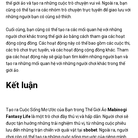
thế giới ảo và tạo ra những cuộc trò chuyện vui vẻ. Ngoài ra, bạn
cũng có thể tạo ra các nhóm trò chuyện trực tuyến để giao lưu với
những người bạn có cùng sở thích.
Cuối cùng, bạn cũng có thể tạo ra các mối quan hệ với những
người chơi khác trong thế giới ảo bằng cách tham gia các hoạt
động cộng đồng. Các hoạt động này có thể bao gồm các cuộc thi,
các trò chơi trực tuyến, và các hoạt động cộng đồng khác. Tham
gia các hoạt động này sẽ giúp bạn tìm kiếm những người bạn và
tạo ra những mối quan hệ với những người chơi khác trong thế
giới ảo.
Kết luận
Tạo ra Cuộc Sống Mơ Ước của Bạn trong Thế Giới Ảo
Mabinogi
Fantasy Life
là một trò chơi đầy thú vị và hấp dẫn. Người chơi sẽ
được tận hưởng những trải nghiệm thú vị, từ những cuộc phiêu
lưu đến những trận chiến với quái vật tại
sbobet
. Ngoài ra, người
chơi còn có thể tạo ra những cuộc sống mơ ước của riêng mình