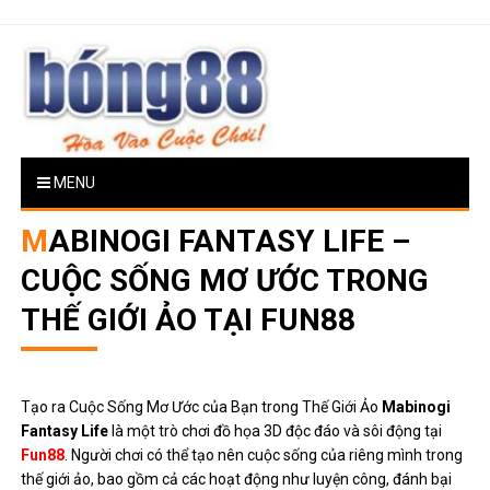
Skip
to
content
BONG88
MENU
MABINOGI FANTASY LIFE –
CUỘC SỐNG MƠ ƯỚC TRONG
THẾ GIỚI ẢO TẠI FUN88
Tạo ra Cuộc Sống Mơ Ước của Bạn trong Thế Giới Ảo
Mabinogi
Fantasy Life
là một trò chơi đồ họa 3D độc đáo và sôi động tại
Fun88
. Người chơi có thể tạo nên cuộc sống của riêng mình trong
thế giới ảo, bao gồm cả các hoạt động như luyện công, đánh bại