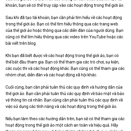
khoản, bạn sẽ có thể truy cập vào các hoạt động trong thế giới ảo.
Sau khi đã tạo tài khoản, bạn cần phải tìm hiểu về các hoạt động
trong thế giới ảo. Bạn có thể tìm hiểu thông qua các trang web
của thế giới ảo hoặc thông qua các diễn đàn của người dùng. Bạn
cũng có thể tìm hiểu thông qua các video trên YouTube hoặc các
bài viết trên blog.
Khi bạn đã biết được về các hoạt động trong thế giới ảo, bạn có
thể bắt đầu tham gia. Bạn có thể tham gia các trò chơi, sự kiện,
các cuộc thi và các hoạt động khác. Bạn cũng có thể tham gia các
nhóm chat, diễn đàn và các hoạt động xã hội khác.
Cuối cùng, bạn cần phải tuân thủ các quy định và hướng dẫn của
thế giới ảo. Bạn cần phải tuân thủ các quy định về bảo mật và bảo
vệ thông tin cá nhân. Bạn cũng cần phải tuân thủ các quy định về
việc sử dụng các tính năng và các hoạt động trong thế giới ảo.
Nếu bạn làm theo các hướng dẫn trên, bạn sẽ có thể tham gia các
hoạt động trong thế giới ảo một cách an toàn và hiệu quả. Hãy