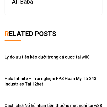
Ali Baba
RELATED POSTS
Lý do ưu tiên kèo dưới trong cá cược tại w88
Halo Infinite – Trải nghiệm FPS Hoàn Mỹ Từ 343
Industries Tại 12bet
Cách chơi Nổ hủ nhận tiền thưởng mệt nghỉ tại w88