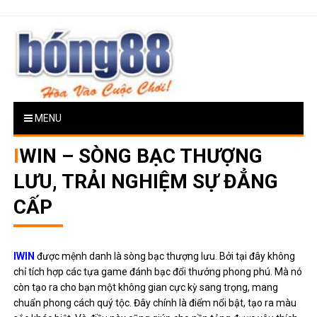
Skip
to
content
BONG88
MENU
IWIN – SÒNG BẠC THƯỢNG
LƯU, TRẢI NGHIỆM SỰ ĐẲNG
CẤP
IWIN
được mệnh danh là sòng bạc thượng lưu. Bởi tại đây không
chỉ tích hợp các tựa game đánh bạc đổi thưởng phong phú. Mà nó
còn tạo ra cho bạn một không gian cực kỳ sang trọng, mang
chuẩn phong cách quý tộc. Đây chính là điểm nổi bật, tạo ra màu