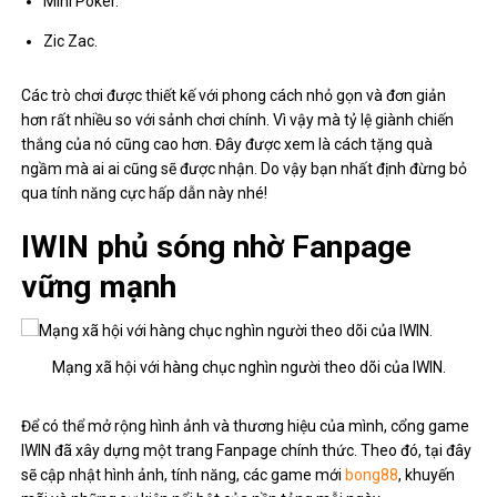
Mini Poker.
Zic Zac.
Các trò chơi được thiết kế với phong cách nhỏ gọn và đơn giản
hơn rất nhiều so với sảnh chơi chính. Vì vậy mà tỷ lệ giành chiến
thắng của nó cũng cao hơn. Đây được xem là cách tặng quà
ngầm mà ai ai cũng sẽ được nhận. Do vậy bạn nhất định đừng bỏ
qua tính năng cực hấp dẫn này nhé!
IWIN phủ sóng nhờ Fanpage
vững mạnh
Mạng xã hội với hàng chục nghìn người theo dõi của IWIN.
Để có thể mở rộng hình ảnh và thương hiệu của mình, cổng game
IWIN đã xây dựng một trang Fanpage chính thức. Theo đó, tại đây
sẽ cập nhật hình ảnh, tính năng, các game mới
bong88
, khuyến