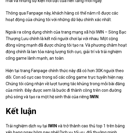
mãi và những sự kiện nổi bật của nền tảng mỗi ngày.
Thông qua Fanpage này, khách hàng có thể nắm rõ được các
hoạt động của chúng tôi với những dữ liệu chính xác nhất.
Ngoài ra công dụng chính của trang mạng xã hội IWIN – Sòng Bạc
Thượng Lưu chính là kết nối người chơi lại với nhau. Một cộng
đồng vững mạnh đã được chúng tôi tạo ra. Và phương châm hoạt
động chính là lan tỏa năng lượng tích cực, giải trí và trải nghiệm
cổng game lành mạnh, an toàn.
Hiện tại trang Fanpage chính thức này đã có hơn 30K người theo
dõi. Con số cực cao trong số các cổng game trực tuyến hiện nay.
Chúng tôi cũng nhận về lượt tương tác khủng trong mỗi bài đăng
của mình. Đây được xem là bước đi thành công trên con đường
phủ sóng và tạo ra một hệ sinh thái của riêng
IWIN
.
Kết luận
Trải nghiệm dịch vụ tại
IWIN
và trở thành cao thủ top 1 trên bảng
xếp hạng ngay hôm nay nhé! Dịch vụ tối ưu, đổi thưởng minh