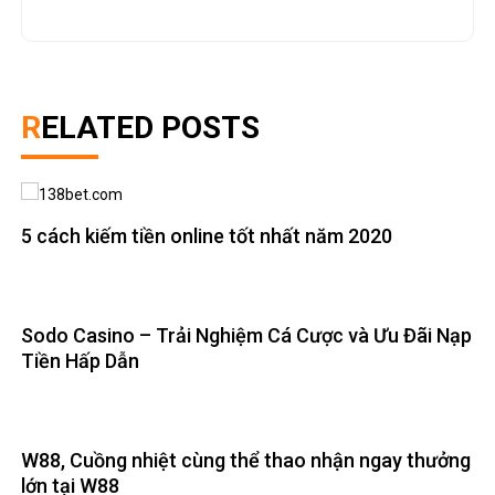
RELATED POSTS
5 cách kiếm tiền online tốt nhất năm 2020
Sodo Casino – Trải Nghiệm Cá Cược và Ưu Đãi Nạp
Tiền Hấp Dẫn
W88, Cuồng nhiệt cùng thể thao nhận ngay thưởng
lớn tại W88