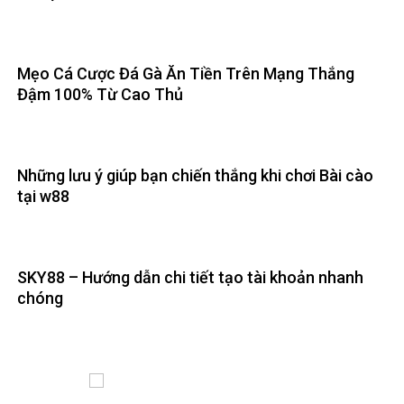
Mẹo Cá Cược Đá Gà Ăn Tiền Trên Mạng Thắng
Đậm 100% Từ Cao Thủ
Những lưu ý giúp bạn chiến thắng khi chơi Bài cào
tại w88
SKY88 – Hướng dẫn chi tiết tạo tài khoản nhanh
chóng