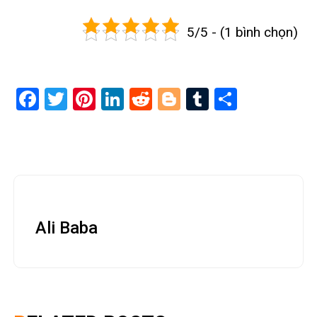
5/5 - (1 bình chọn)
Facebook
Twitter
Pinterest
LinkedIn
Reddit
Blogger
Tumblr
Share
Ali Baba