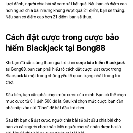
lượt đánh, người chia bài sẽ xem xét kết quả. Nếu bạn có điểm cao
hơn người chia bài nhưng không vượt quá 21 điểm, bạn sẽ thắng.
Nếu bạn có điểm cao hơn 21 điểm, bạn sẽ thua.
Cách đặt cược trong
cược bảo
hiểm Blackjack
tại Bong88
Khi bạn đã sẵn sàng tham gia trò chơi
cược bảo hiểm Blackjack
tại Bong88, bạn cần phải hiểu rõ cách đặt cược. Đặt cược trong
Blackjack là một trong những yếu tố quan trọng nhất trong trò
chơi.
Đầu tiên, bạn cần phải chọn mức cược của mình. Bạn có thể chọn
mức cược từ 0,1 đến 500 đô la. Sau khi chọn mức cược, bạn cần
phải nấp vào nút “Chơi” để bắt đầu trò chơi.
Sau khi bạn đã đặt cược, người chia bài sẽ bắt đầu chia bài cho
bạn và các người chơi khác. Mỗi người chơi sẽ nhận được hai lá