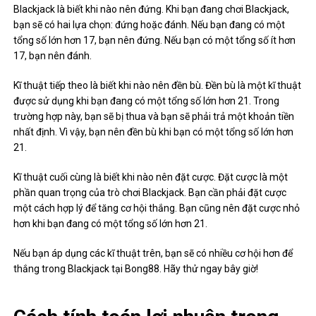
Blackjack là biết khi nào nên đứng. Khi bạn đang chơi Blackjack,
bạn sẽ có hai lựa chọn: đứng hoặc đánh. Nếu bạn đang có một
tổng số lớn hơn 17, bạn nên đứng. Nếu bạn có một tổng số ít hơn
17, bạn nên đánh.
Kĩ thuật tiếp theo là biết khi nào nên đền bù. Đền bù là một kĩ thuật
được sử dụng khi bạn đang có một tổng số lớn hơn 21. Trong
trường hợp này, bạn sẽ bị thua và bạn sẽ phải trả một khoản tiền
nhất định. Vì vậy, bạn nên đền bù khi bạn có một tổng số lớn hơn
21.
Kĩ thuật cuối cùng là biết khi nào nên đặt cược. Đặt cược là một
phần quan trọng của trò chơi Blackjack. Bạn cần phải đặt cược
một cách hợp lý để tăng cơ hội thắng. Bạn cũng nên đặt cược nhỏ
hơn khi bạn đang có một tổng số lớn hơn 21.
Nếu bạn áp dụng các kĩ thuật trên, bạn sẽ có nhiều cơ hội hơn để
thắng trong Blackjack tại Bong88. Hãy thử ngay bây giờ!