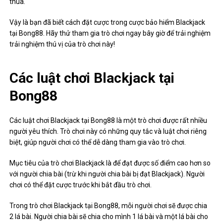
thua.
Vậy là bạn đã biết cách đặt cược trong cược bảo hiểm Blackjack
tại Bong88. Hãy thử tham gia trò chơi ngay bây giờ để trải nghiệm
trải nghiệm thú vị của trò chơi này!
Các luật chơi Blackjack tại
Bong88
Các luật chơi Blackjack tại Bong88 là một trò chơi được rất nhiều
người yêu thích. Trò chơi này có những quy tắc và luật chơi riêng
biệt, giúp người chơi có thể dễ dàng tham gia vào trò chơi.
Mục tiêu của trò chơi Blackjack là để đạt được số điểm cao hơn so
với người chia bài (trừ khi người chia bài bị đạt Blackjack). Người
chơi có thể đặt cược trước khi bắt đầu trò chơi.
Trong trò chơi Blackjack tại Bong88, mỗi người chơi sẽ được chia
2 lá bài. Người chia bài sẽ chia cho mình 1 lá bài và một lá bài cho