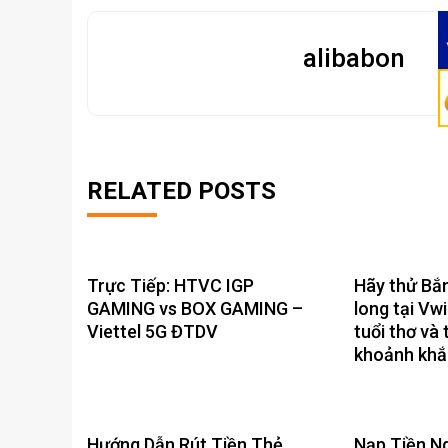
alibabon
RELATED POSTS
Trực Tiếp: HTVC IGP
Hãy thử Bắ
GAMING vs BOX GAMING –
long tại Vw
Viettel 5G ĐTDV
tuổi thơ và
khoảnh khắc
Hướng Dẫn Rút Tiền Thẻ
Nạp Tiền N