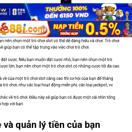
Slot Game
phù hợp với bạn
hiều yếu tố cần phải xem xét. Đầu tiên, bạn cần phải xác định mức
n nên chọn một trò chơi slot có thể dễ dàng hiểu và chơi. Trò chơi
ẽ giúp bạn có thể tập trung vào việc chơi trò chơi.
n đặt cược. Nếu bạn muốn đặt cược nhỏ, bạn nên chọn một trò
cược lớn, bạn nên chọn một trò chơi slot có những cược tối đa cao.
rả về của một trò chơi slot càng cao thì cơ hội của bạn để thắng
rò chơi, như các loại hoạt động miễn phí, các loại jackpot, vv.
ác về trò chơi. Điều này sẽ giúp bạn có được một cái nhìn tổng
ù hợp với bạn.
e
và quản lý tiền của bạn