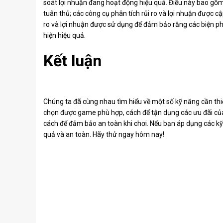
soát lợi nhuận đang hoạt động hiệu quả. Điều này bao gồm
tuân thủ; các công cụ phân tích rủi ro và lợi nhuận được c
ro và lợi nhuận được sử dụng để đảm bảo rằng các biện phá
hiện hiệu quả.
Kết luận
Chúng ta đã cùng nhau tìm hiểu về một số kỹ năng cần thi
chọn được game phù hợp, cách để tận dụng các ưu đãi của 
cách để đảm bảo an toàn khi chơi. Nếu bạn áp dụng các kỹ
quả và an toàn. Hãy thử ngay hôm nay!