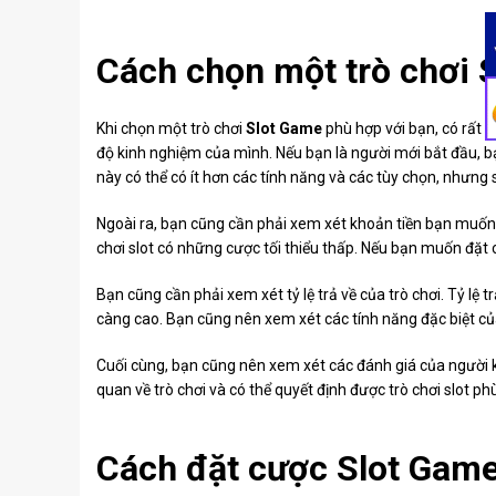
Cách chọn một trò chơi
Khi chọn một trò chơi
Slot Game
phù hợp với bạn, có rất n
độ kinh nghiệm của mình. Nếu bạn là người mới bắt đầu, bạ
này có thể có ít hơn các tính năng và các tùy chọn, nhưng s
Ngoài ra, bạn cũng cần phải xem xét khoản tiền bạn muố
chơi slot có những cược tối thiểu thấp. Nếu bạn muốn đặt 
Bạn cũng cần phải xem xét tỷ lệ trả về của trò chơi. Tỷ lệ t
càng cao. Bạn cũng nên xem xét các tính năng đặc biệt của t
Cuối cùng, bạn cũng nên xem xét các đánh giá của người kh
quan về trò chơi và có thể quyết định được trò chơi slot ph
Cách đặt cược
Slot Gam