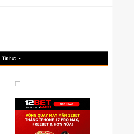
Tin hot