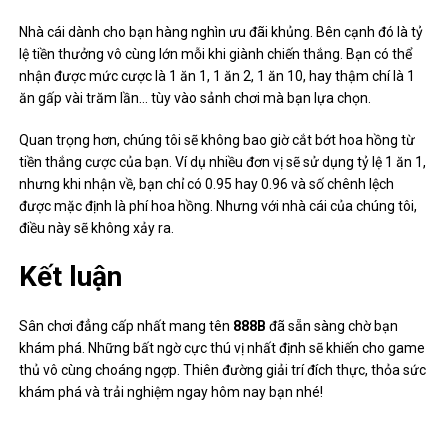
Nhà cái dành cho bạn hàng nghìn ưu đãi khủng. Bên cạnh đó là tỷ
lệ tiền thưởng vô cùng lớn mỗi khi giành chiến thắng. Bạn có thể
nhận được mức cược là 1 ăn 1, 1 ăn 2, 1 ăn 10, hay thậm chí là 1
ăn gấp vài trăm lần… tùy vào sảnh chơi mà bạn lựa chọn.
Quan trọng hơn, chúng tôi sẽ không bao giờ cắt bớt hoa hồng từ
tiền thắng cược của bạn. Ví dụ nhiều đơn vị sẽ sử dụng tỷ lệ 1 ăn 1,
nhưng khi nhận về, bạn chỉ có 0.95 hay 0.96 và số chênh lệch
được mặc định là phí hoa hồng. Nhưng với nhà cái của chúng tôi,
điều này sẽ không xảy ra.
Kết luận
Sân chơi đẳng cấp nhất mang tên
888B
đã sẵn sàng chờ bạn
khám phá. Những bất ngờ cực thú vị nhất định sẽ khiến cho game
thủ vô cùng choáng ngợp. Thiên đường giải trí đích thực, thỏa sức
khám phá và trải nghiệm ngay hôm nay bạn nhé!