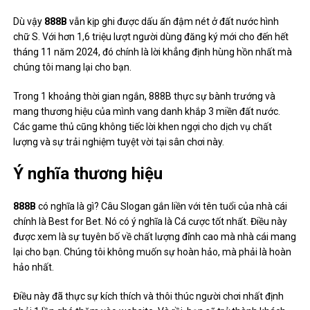
Dù vậy
888B
vẫn kịp ghi được dấu ấn đậm nét ở đất nước hình
chữ S. Với hơn 1,6 triệu lượt người dùng đăng ký mới cho đến hết
tháng 11 năm 2024, đó chính là lời khẳng định hùng hồn nhất mà
chúng tôi mang lại cho bạn.
Trong 1 khoảng thời gian ngắn, 888B thực sự bành trướng và
mang thương hiệu của mình vang danh khắp 3 miền đất nước.
Các game thủ cũng không tiếc lời khen ngợi cho dịch vụ chất
lượng và sự trải nghiệm tuyệt vời tại sân chơi này.
Ý nghĩa thương hiệu
888B
có nghĩa là gì? Câu Slogan gắn liền với tên tuổi của nhà cái
chính là Best for Bet. Nó có ý nghĩa là Cá cược tốt nhất. Điều này
được xem là sự tuyên bố về chất lượng đỉnh cao mà nhà cái mang
lại cho bạn. Chúng tôi không muốn sự hoàn hảo, mà phải là hoàn
hảo nhất.
Điều này đã thực sự kích thích và thôi thúc người chơi nhất định