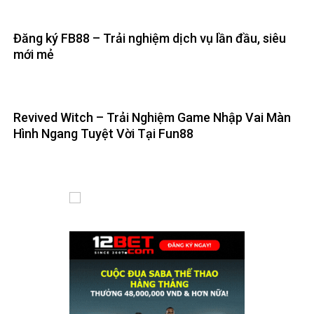
Đăng ký FB88 – Trải nghiệm dịch vụ lần đầu, siêu
mới mẻ
Revived Witch – Trải Nghiệm Game Nhập Vai Màn
Hình Ngang Tuyệt Vời Tại Fun88