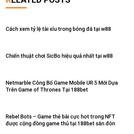
Cách xem tỷ lệ tài xỉu trong bóng đá tại w88
Chiến thuật chơi SicBo hiệu quả nhất tại w88
Netmarble Công Bố Game Mobile UR 5 Mới Dựa
Trên Game of Thrones Tại 188bet
Rebel Bots – Game thẻ bài cực hot trong NFT
được cộng đồng game thủ tại 188bet săn đón